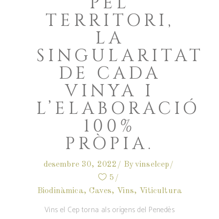
PEL
TERRITORI,
LA
SINGULARITAT
DE CADA
VINYA I
L’ELABORACIÓ
100%
PRÒPIA.
desembre 30, 2022
By
vinselcep
5
Biodinàmica
,
Caves
,
Vins
,
Viticultura
Vins el Cep torna als orígens del Penedès