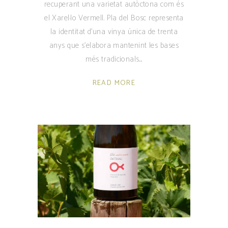
recuperant una varietat autòctona com és
el Xarel·lo Vermell. Pla del Bosc representa
la identitat d'una vinya única de trenta
anys que s'elabora mantenint les bases
més tradicionals.
READ MORE