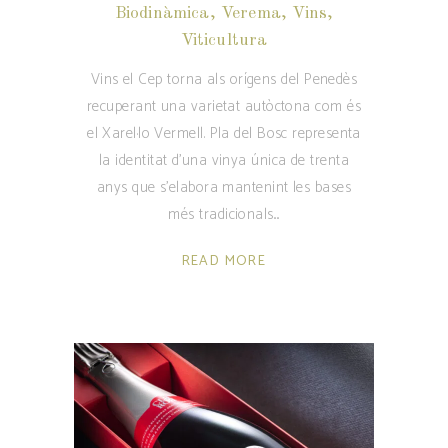
Biodinàmica
,
Verema
,
Vins
,
Viticultura
Vins el Cep torna als orígens del Penedès
recuperant una varietat autòctona com és
el Xarel·lo Vermell. Pla del Bosc representa
la identitat d'una vinya única de trenta
anys que s'elabora mantenint les bases
més tradicionals.
READ MORE