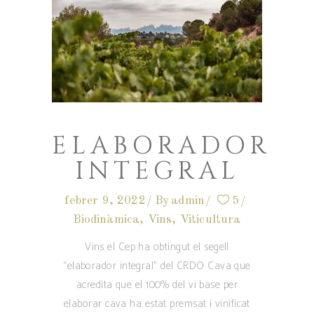
ELABORADOR
INTEGRAL
febrer 9, 2022
By
admin
5
Biodinàmica
,
Vins
,
Viticultura
Vins el Cep ha obtingut el segell
“elaborador integral” del CRDO Cava que
acredita que el 100% del vi base per
elaborar cava ha estat premsat i vinificat