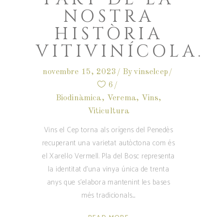
NOSTRA
HISTÒRIA
VITIVINÍCOLA.
novembre 15, 2023
By
vinselcep
6
Biodinàmica
,
Verema
,
Vins
,
Viticultura
Vins el Cep torna als orígens del Penedès
recuperant una varietat autòctona com és
el Xarel·lo Vermell. Pla del Bosc representa
la identitat d'una vinya única de trenta
anys que s'elabora mantenint les bases
més tradicionals.