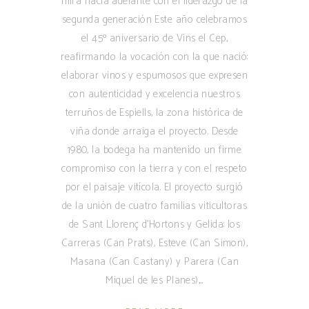
mira hacia adelante con el liderazgo de la
segunda generación Este año celebramos
el 45º aniversario de Vins el Cep,
reafirmando la vocación con la que nació:
elaborar vinos y espumosos que expresen
con autenticidad y excelencia nuestros
terruños de Espiells, la zona histórica de
viña donde arraiga el proyecto. Desde
1980, la bodega ha mantenido un firme
compromiso con la tierra y con el respeto
por el paisaje vitícola. El proyecto surgió
de la unión de cuatro familias viticultoras
de Sant Llorenç d’Hortons y Gelida: los
Carreras (Can Prats), Esteve (Can Simon),
Masana (Can Castany) y Parera (Can
Miquel de les Planes),