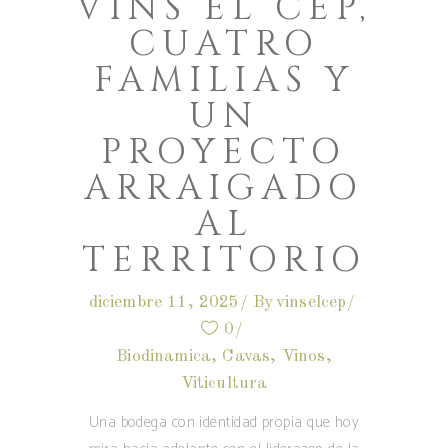
VINS EL CEP,
CUATRO
FAMILIAS Y
UN
PROYECTO
ARRAIGADO
AL
TERRITORIO
diciembre 11, 2025
By
vinselcep
0
Biodinamica
,
Cavas
,
Vinos
,
Viticultura
Una bodega con identidad propia que hoy