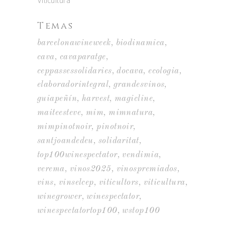
Viticultura
Temas
barcelonawineweek
biodinamica
cava
cavaparatge
ceppassessolidaries
docava
ecologia
elaboradorintegral
grandesvinos
guiapeñín
harvest
magicline
maiteesteve
mim
mimnatura
mimpinotnoir
pinotnoir
santjoandedeu
solidaritat
top100winespectator
vendimia
verema
vinos2025
vinospremiados
vins
vinselcep
viticultors
viticultura
winegrower
winespectator
winespectatortop100
wstop100