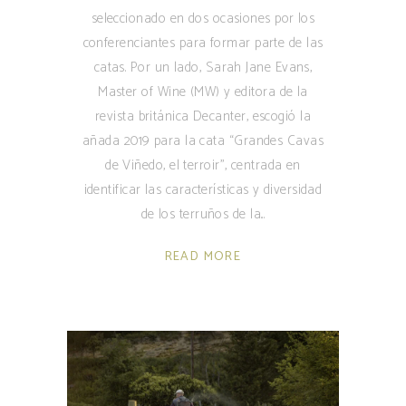
seleccionado en dos ocasiones por los
conferenciantes para formar parte de las
catas. Por un lado, Sarah Jane Evans,
Master of Wine (MW) y editora de la
revista británica Decanter, escogió la
añada 2019 para la cata “Grandes Cavas
de Viñedo, el terroir”, centrada en
identificar las características y diversidad
de los terruños de la
READ MORE