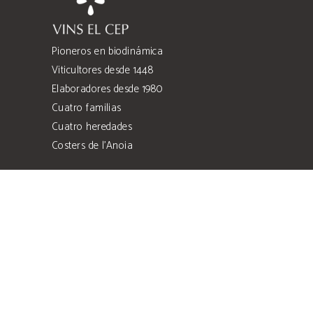
Pioneros en biodinámica
Viticultores desde 1448
Elaboradores desde 1980
Cuatro familias
Cuatro heredades
Costers de l’Anoia
Can Llopart de les Alzines, s/n
Sant Sadurní d'Anoia, 08770 Barcelona
comercial@vinselcep.com