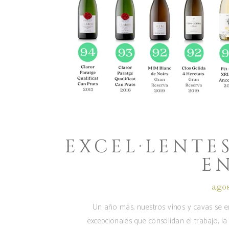
EXCEL·LENTE
EN
ago
Un año más, nuestros vinos y cavas se e
excepcionales que consolidan el trabajo, 