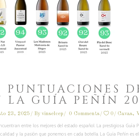
S PUNTUACIONES DE
 LA GUÍA PEÑÍN 2
sto 23, 2025
By
vinselcep
0 Comments
0
Cavas
,
V
ncuentran entre los mejores del estado español. La prestigiosa Guía
la calidad y la pasión que ponemos en cada botella. La Guía Peñín es