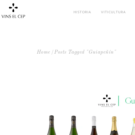
HISTORIA
VITICULTURA
Home
Posts Tagged "guiapeñín"