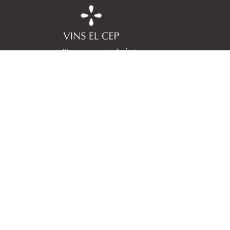
Pioneros en biodinámica
Can Ll
Viticultores desde 1448
Sant S
Elaboradores desde 1980
Barce
Cuatro familias
co
Cuatro heredades
Costers de l’Anoia
(+