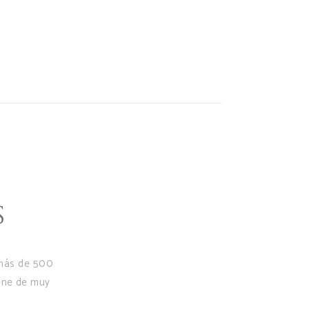
S
 más de 500
iene de muy