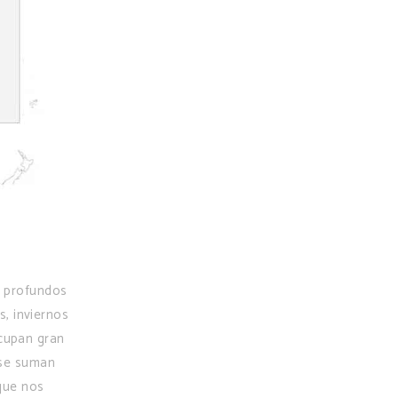
s profundos
, inviernos
ocupan gran
 se suman
que nos