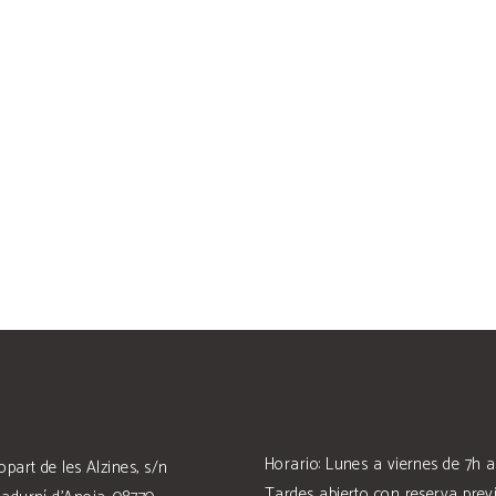
Horario: Lunes a viernes de 7h a
opart de les Alzines, s/n
Tardes abierto con reserva previ