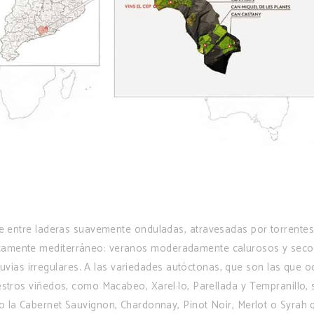
e entre laderas suavemente onduladas, atravesadas por torrente
picamente mediterráneo: veranos moderadamente calurosos y secos
luvias irregulares. A las variedades autóctonas, que son las que 
estros viñedos, como Macabeo, Xarel·lo, Parellada y Tempranillo,
 la Cabernet Sauvignon, Chardonnay, Pinot Noir, Merlot o Syrah 