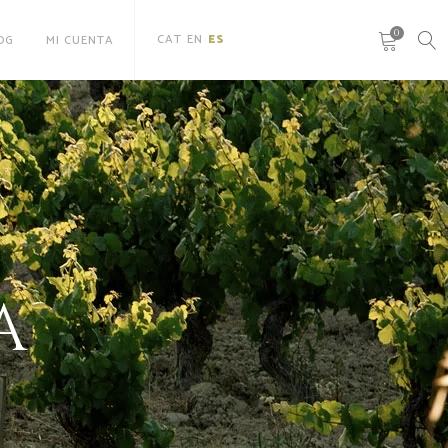
0
CAT
EN
ES
OG
MI CUENTA
A