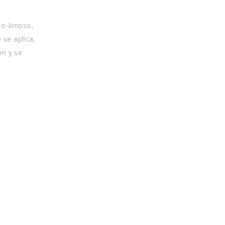
lo-limoso,
 se aplica,
en y se