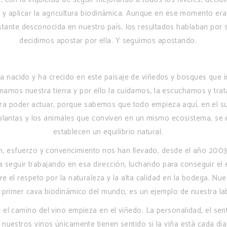
 y aplicar la agricultura biodinámica. Aunque en ese momento era
astante desconocida en nuestro país, los resultados hablaban por 
decidimos apostar por ella. Y seguimos apostando.
ha nacido y ha crecido en este paisaje de viñedos y bosques que
mamos nuestra tierra y por ello la cuidamos, la escuchamos y tr
ra poder actuar, porque sabemos que todo empieza aquí, en el su
 plantas y los animales que conviven en un mismo ecosistema, se 
establecen un equilibrio natural.
, esfuerzo y convencimiento nos han llevado, desde el año 2003
 a seguir trabajando en esa dirección, luchando para conseguir el e
re el respeto por la naturaleza y la alta calidad en la bodega. Nu
, primer cava biodinámico del mundo, es un ejemplo de nuestra la
 el camino del vino empieza en el viñedo. La personalidad, el sent
 nuestros vinos únicamente tienen sentido si la viña está cada día