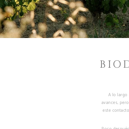
BIO
A lo largo
avances, pero
este contacto
Poco después,