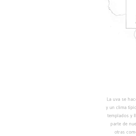
La uva se hac
y un clima tí
templados y l
parte de nu
otras como