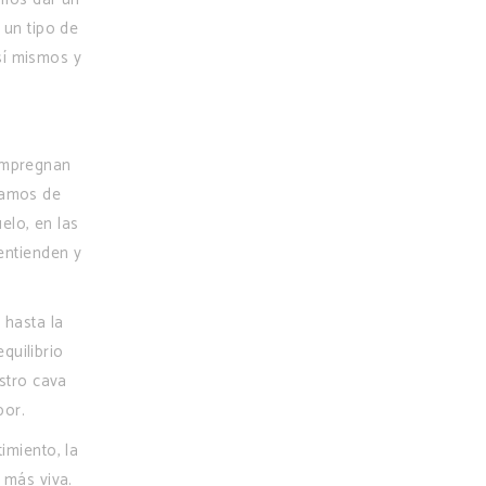
 un tipo de
sí mismos y
 impregnan
atamos de
elo, en las
entienden y
 hasta la
quilibrio
estro cava
bor.
imiento, la
 más viva.