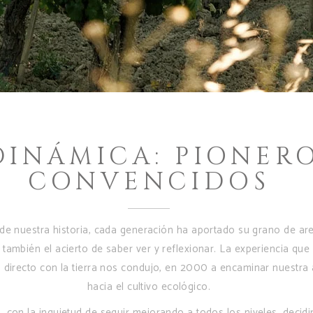
DINÁMICA: PIONERO
CONVENCIDOS
 de nuestra historia, cada generación ha aportado su grano de ar
 también el acierto de saber ver y reflexionar. La experiencia que
 directo con la tierra nos condujo, en 2000 a encaminar nuestra 
hacia el cultivo ecológico.
 con la inquietud de seguir mejorando a todos los niveles, decid