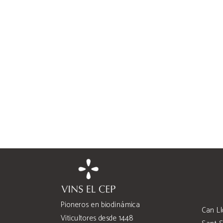
Pioneros en biodinámica
Can Ll
Viticultores desde 1448