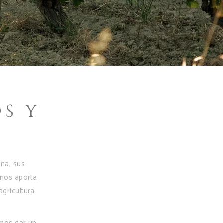
S Y
ena, sus
 nos aporta
agricultura
imos dar un