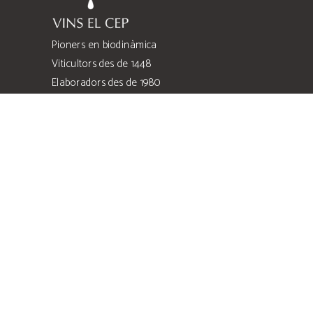
Pioners en biodinàmica
Viticultors des de 1448
Elaboradors des de 1980
Quatre famílies
Quatre heretats
Costers de l’Anoia
Can Llopart de les Alzines, s/n
Sant Sadurní d'Anoia, 08770 Barcelona
comercial@vinselcep.com