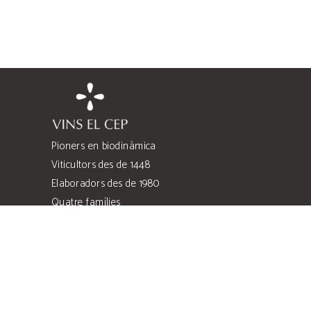
Pioners en biodinàmica
Viticultors des de 1448
Elaboradors des de 1980
Quatre famílies
Quatre heretats
Costers de l’Anoia