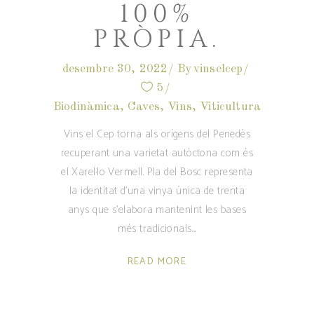
100%
PRÒPIA.
desembre 30, 2022
By
vinselcep
5
Biodinàmica
,
Caves
,
Vins
,
Viticultura
Vins el Cep torna als orígens del Penedès
recuperant una varietat autòctona com és
el Xarel·lo Vermell. Pla del Bosc representa
la identitat d'una vinya única de trenta
anys que s'elabora mantenint les bases
més tradicionals.
READ MORE