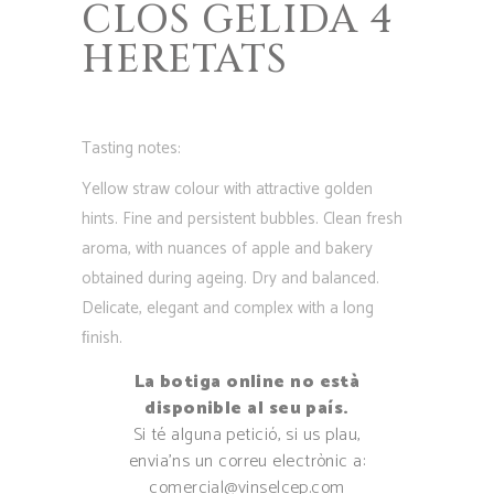
CLOS GELIDA 4
HERETATS
Tasting notes:
Yellow straw colour with attractive golden
hints. Fine and persistent bubbles. Clean fresh
aroma, with nuances of apple and bakery
obtained during ageing. Dry and balanced.
Delicate, elegant and complex with a long
ﬁnish.
La botiga online no està
disponible al seu país.
Si té alguna petició, si us plau,
envia’ns un correu electrònic a:
comercial@vinselcep.com