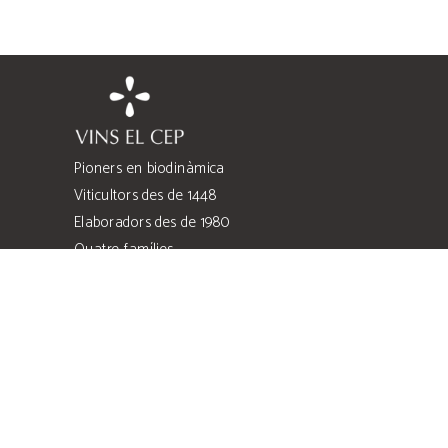
Pioners en biodinàmica
Viticultors des de 1448
Elaboradors des de 1980
Quatre famílies
Quatre heretats
Costers de l’Anoia