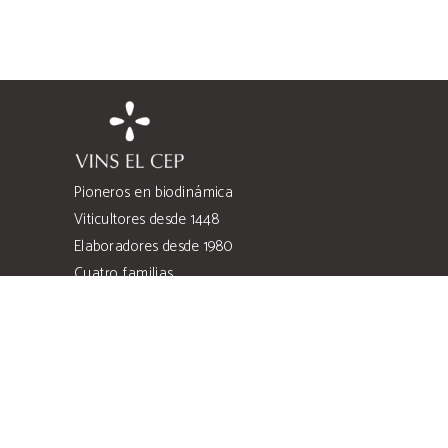
Pioneros en biodinámica
Viticultores desde 1448
Elaboradores desde 1980
Cuatro familias
Cuatro heredades
Costers de l’Anoia