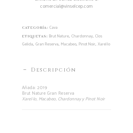
comercial@vinselcep.com
Cava
CATEGORÍA:
Brut Nature
Chardonnay
Clos
ETIQUETAS:
,
,
Gelida
Gran Reserva
Macabeo
Pinot Noir
Xarel·lo
,
,
,
,
Descripción
Añada: 2019
Brut Nature Gran Reserva
Xarel·lo, Macabeo, Chardonnay y Pinot Noir