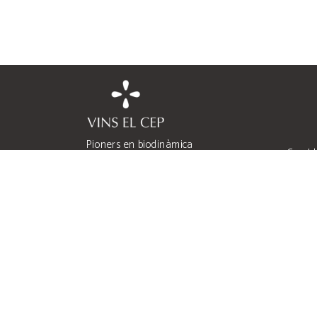
Pioners en biodinàmica
Can Ll
Viticultors des de 1448
Sant S
Elaboradors des de 1980
Barce
Quatre famílies
co
Quatre heretats
Costers de l’Anoia
(+