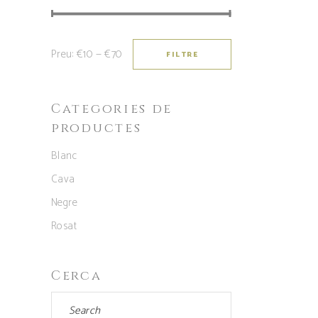
Preu:
€10
—
€70
FILTRE
Preu
Preu
mínim
màxim
Categories de
productes
Blanc
Cava
Negre
Rosat
Cerca