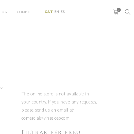
0
CAT
EN
ES
LOG
COMPTE
The online store is not available in
your country. If you have any requests,
please send us an email at:
comercial@vinselcep.com
Filtrar per preu