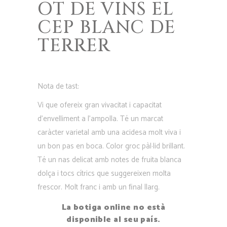
OT DE VINS EL
CEP BLANC DE
TERRER
Nota de tast:
Vi que ofereix gran vivacitat i capacitat
d’envelliment a l’ampolla. Té un marcat
caràcter varietal amb una acidesa molt viva i
un bon pas en boca. Color groc pàl·lid brillant.
Té un nas delicat amb notes de fruita blanca
dolça i tocs cítrics que suggereixen molta
frescor. Molt franc i amb un ﬁnal llarg.
La botiga online no està
disponible al seu país.