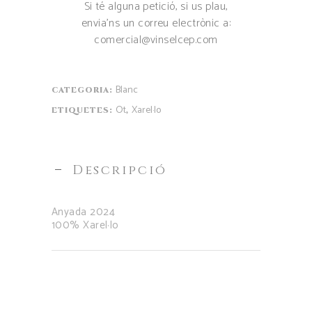
Si té alguna petició, si us plau,
envia’ns un correu electrònic a:
comercial@vinselcep.com
Blanc
CATEGORIA:
Ot
Xarel·lo
ETIQUETES:
,
Descripció
Anyada 2024
100% Xarel·lo