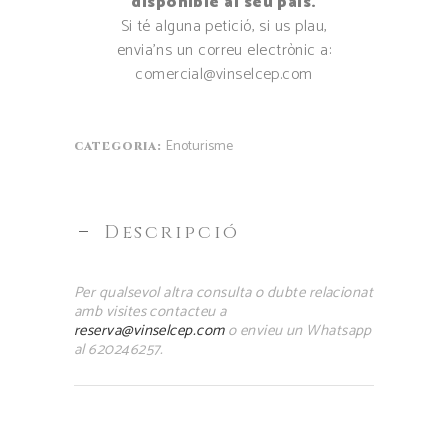
disponible al seu país.
Si té alguna petició, si us plau,
envia’ns un correu electrònic a:
comercial@vinselcep.com
Enoturisme
CATEGORIA:
Descripció
Per qualsevol altra consulta o dubte relacionat
amb visites contacteu a
reserva@vinselcep.com
o envieu un Whatsapp
al 620246257.