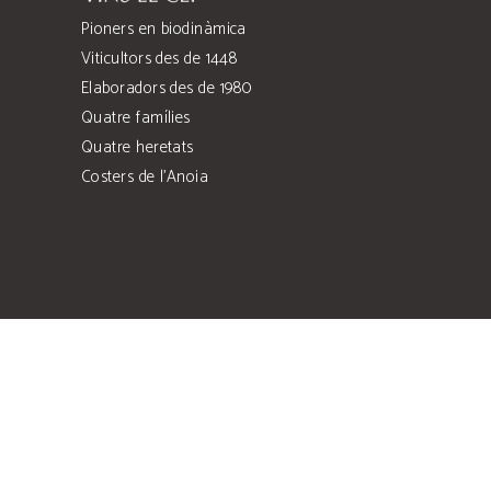
Pioners en biodinàmica
Viticultors des de 1448
Elaboradors des de 1980
Quatre famílies
Quatre heretats
Costers de l’Anoia
Can Llopart de les Alzines, s/n
Sant Sadurní d'Anoia, 08770 Barcelona
comercial@vinselcep.com
(+34) 938 91 23 53