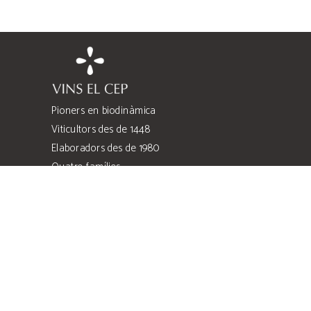
Pioners en biodinàmica
Viticultors des de 1448
Elaboradors des de 1980
Quatre famílies
Quatre heretats
Costers de l’Anoia