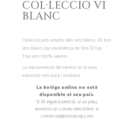
COL·LECCIÓ VI
BLANC
Col·lecció pels amants dels vins blancs. Els tres
vins blancs per excel·lència de Vins El Cep.
Tres vins 100% xarel·lo.
La representació del xarel·lo en la seva
expressió més pura i evolutiva.
La botiga online no està
disponible al seu país.
Si té alguna petició, si us plau,
envia’ns un correu electrònic a:
comercial@vinselcep.com