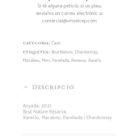
Si té alguna petició, si us plau,
envia’ns un correu electrònic a:
comercial@vinselcep.com
Cava
CATEGORIA:
Brut Nature
Chardonnay
ETIQUETES:
,
,
Macabeu
Mim
Parellada
Reserva
Xarel·lo
,
,
,
,
Descripció
Anyada: 2021
Brut Nature Reserva
Xarel·lo, Macabeu, Parellada i Chardonnay