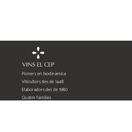
Pioners en biodinàmica
Viticultors des de 1448
Elaboradors des de 1980
Quatre famílies
Quatre heretats
Costers de l’Anoia